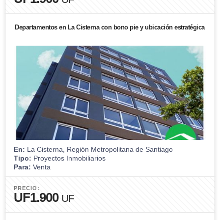
Departamentos en La Cisterna con bono pie y ubicación estratégica
En:
La Cisterna, Región Metropolitana de Santiago
Tipo:
Proyectos Inmobiliarios
Para:
Venta
PRECIO:
UF1.900
UF