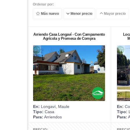
Ordenar por:
Más nuevo
Menor precio
Mayor precio
Arriendo Casa Longaví - Con Campamento
Loc
Agrícola y Promesa de Compra
M
En:
Longaví, Maule
En:
Con
Tipo:
Casa
Tipo:
L
Para:
Arriendos
Para:
A
PRECIO:
PRECI