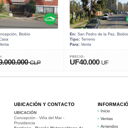
ncepción, Biobío
En:
San Pedro de la Paz, Biobí
Casa
Tipo:
Terreno
enta
Para:
Venta
O:
PRECIO:
9.000.000
UF40.000
CLP
UF
UBICACIÓN Y CONTACTO
INFORMACI
Inicio
UBICACIÓN
Concepción - Viña del Mar -
Ventas
Providencia
Arriendos