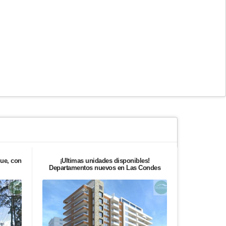
lue, con
¡Últimas unidades disponibles!
Casa en Vent
Departamentos nuevos en Las Condes
Esqui
Vendido