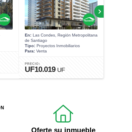
o
En:
Las Condes, Región Metropolitana
En:
Concepc
de Santiago
Tipo:
Casa
Tipo:
Proyectos Inmobiliarios
Para:
Venta
Para:
Venta
PRECIO:
$243.0
PRECIO:
UF10.019
UF
ÓN
Oferte su inmueble