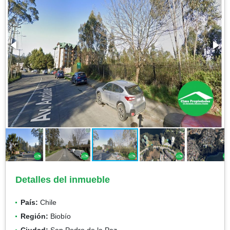
Detalles del inmueble
País:
Chile
Región:
Biobío
Ciudad:
San Pedro de la Paz