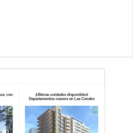
lue, con
¡Últimas unidades disponibles!
Casa en Vent
Departamentos nuevos en Las Condes
Esqui
Vendido