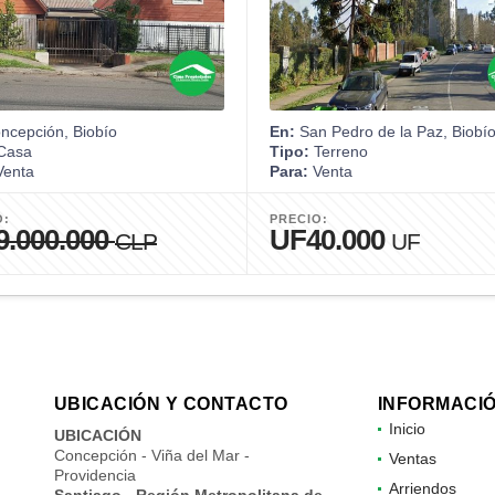
ncepción, Biobío
En:
San Pedro de la Paz, Biobí
Casa
Tipo:
Terreno
enta
Para:
Venta
O:
PRECIO:
9.000.000
UF40.000
CLP
UF
UBICACIÓN Y CONTACTO
INFORMACI
Inicio
UBICACIÓN
Concepción - Viña del Mar -
Ventas
Providencia
Arriendos