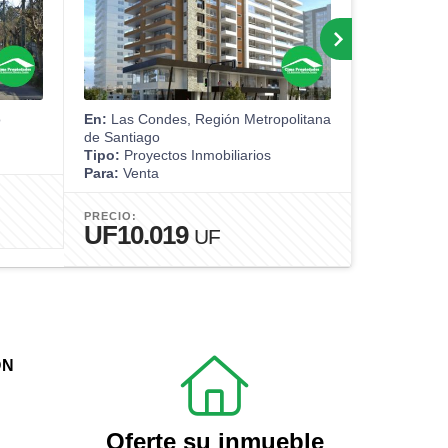
o
En:
Las Condes, Región Metropolitana
En:
Concepc
de Santiago
Tipo:
Casa
Tipo:
Proyectos Inmobiliarios
Para:
Venta
Para:
Venta
PRECIO:
$243.0
PRECIO:
UF10.019
UF
ÓN
Oferte su inmueble