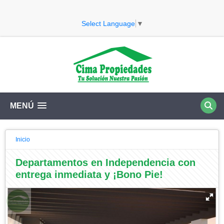
Select Language
▼
MENÚ
Inicio
Departamentos en Independencia con
entrega inmediata y ¡Bono Pie!