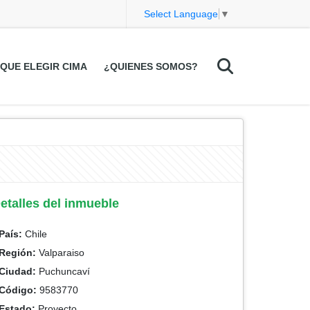
Select Language
▼
QUE ELEGIR CIMA
¿QUIENES SOMOS?
etalles del inmueble
País:
Chile
Región:
Valparaiso
Ciudad:
Puchuncaví
Código:
9583770
Estado:
Proyecto