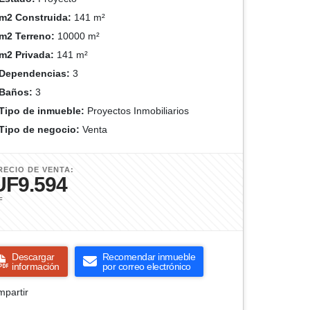
m2 Construida:
141 m²
m2 Terreno:
10000 m²
m2 Privada:
141 m²
Dependencias:
3
Baños:
3
Tipo de inmueble:
Proyectos Inmobiliarios
Tipo de negocio:
Venta
RECIO DE VENTA:
UF9.594
F
Descargar
Recomendar inmueble
información
por correo electrónico
partir