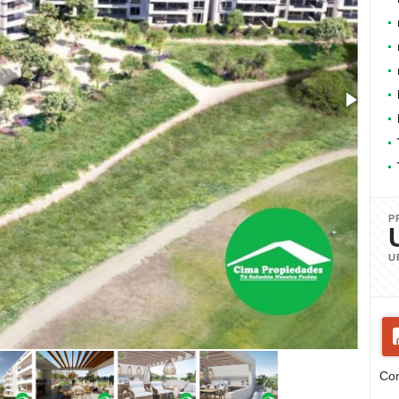
P
U
Com