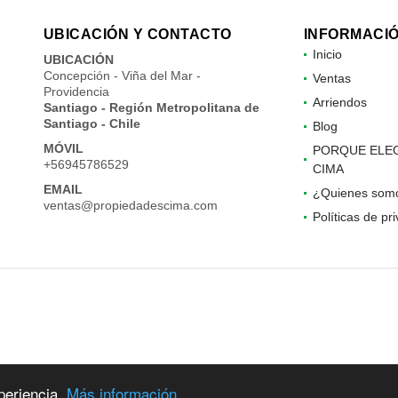
UBICACIÓN Y CONTACTO
INFORMACI
Inicio
UBICACIÓN
Concepción - Viña del Mar -
Ventas
Providencia
Arriendos
Santiago - Región Metropolitana de
Santiago - Chile
Blog
MÓVIL
PORQUE ELE
+56945786529
CIMA
EMAIL
¿Quienes som
ventas@propiedadescima.com
Políticas de pr
periencia.
Más información