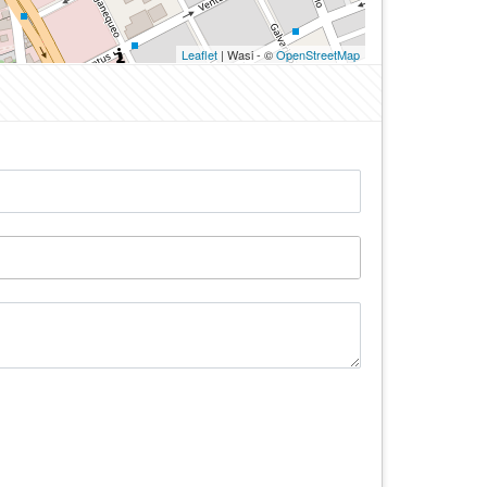
Leaflet
| Wasi - ©
OpenStreetMap