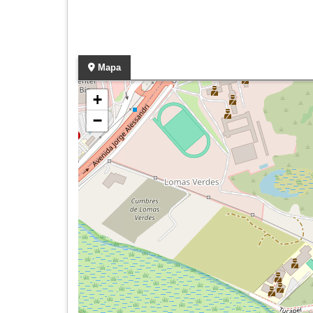
Mapa
+
−