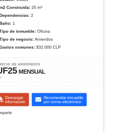
m2 Construida:
25 m²
Dependencias:
2
Baño:
1
Tipo de inmueble:
Oficina
Tipo de negocio:
Arriendos
Gastos comunes:
$32.000 CLP
RECIO DE ARRIENDOS
UF25
MENSUAL
F
Descargar
Recomendar inmueble
información
por correo electrónico
partir