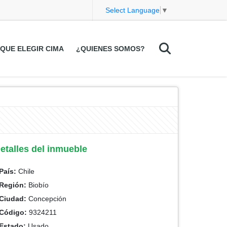
Select Language
▼
QUE ELEGIR CIMA
¿QUIENES SOMOS?
etalles del inmueble
País:
Chile
Región:
Biobío
Ciudad:
Concepción
Código:
9324211
Estado:
Usado