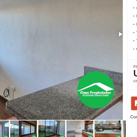
P
U
Com