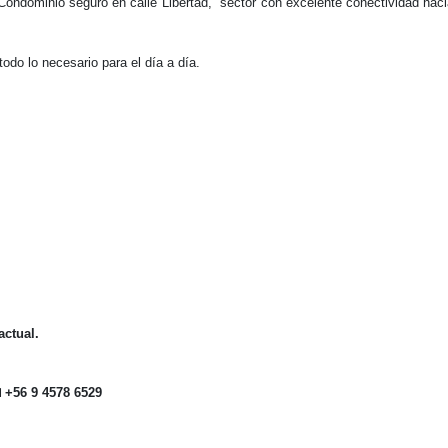
ondominio seguro en calle Libertad, sector con excelente conectividad hac
odo lo necesario para el día a día.
actual.

+56 9 4578 6529