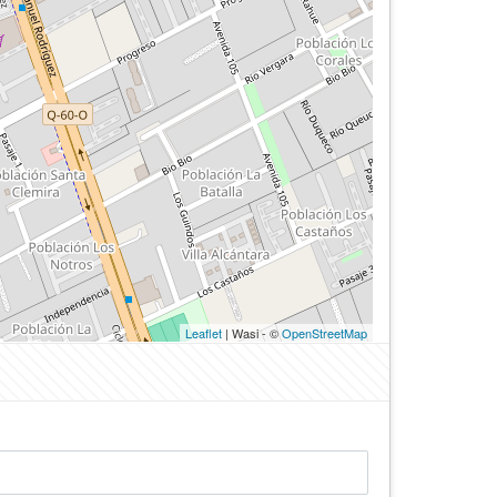
Leaflet
| Wasi - ©
OpenStreetMap