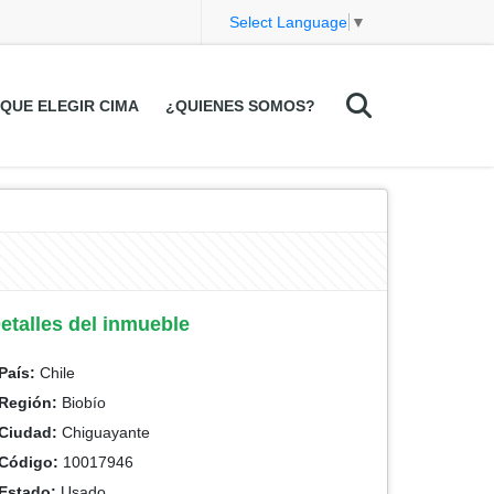
Select Language
▼
QUE ELEGIR CIMA
¿QUIENES SOMOS?
etalles del inmueble
País:
Chile
Región:
Biobío
Ciudad:
Chiguayante
Código:
10017946
Estado:
Usado