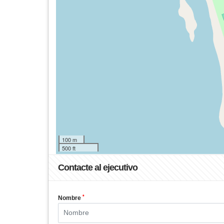
100 m
500 ft
Contacte al ejecutivo
*
Nombre