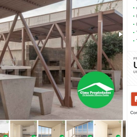
P
U
Com