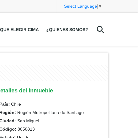
Select Language
▼
QUE ELEGIR CIMA
¿QUIENES SOMOS?
etalles del inmueble
País:
Chile
Región:
Región Metropolitana de Santiago
Ciudad:
San Miguel
Código:
8050813
Estado:
Usado