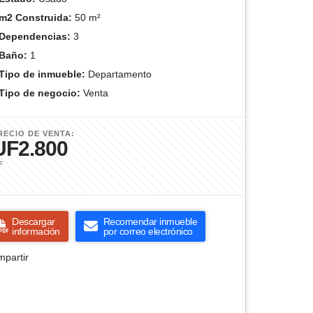
m2 Construida:
50 m²
Dependencias:
3
Baño:
1
Tipo de inmueble:
Departamento
Tipo de negocio:
Venta
RECIO DE VENTA:
UF2.800
F
Descargar
Recomendar inmueble
información
por correo electrónico
partir