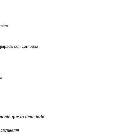
ámico
quipada con campana
ta
mento que lo tiene todo.
945786529
!